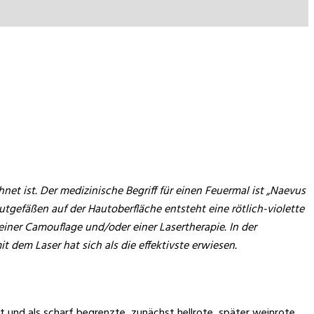
t ist. Der medizinische Begriff für einen Feuermal ist „Naevus
gefäßen auf der Hautoberfläche entsteht eine rötlich-violette
einer Camouflage und/oder einer Lasertherapie. In der
em Laser hat sich als die effektivste erwiesen.
 und als scharf begrenzte, zunächst hellrote, später weinrote