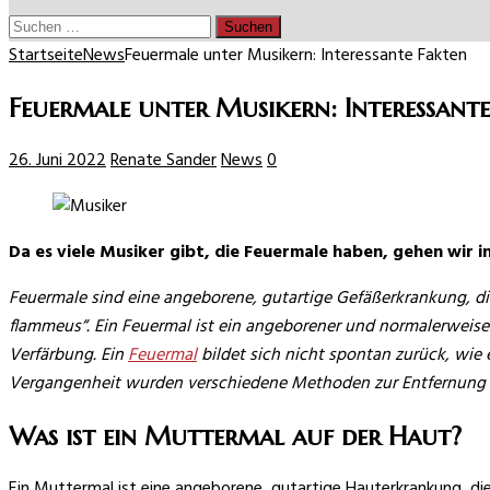
Suchen
nach:
Startseite
News
Feuermale unter Musikern: Interessante Fakten
Feuermale unter Musikern: Interessante
26. Juni 2022
Renate Sander
News
0
Da es viele Musiker gibt, die Feuermale haben, gehen wir i
Feuermale sind eine angeborene, gutartige Gefäßerkrankung, die
flammeus“. Ein Feuermal ist ein angeborener und normalerweise
Verfärbung. Ein
Feuermal
bildet sich nicht spontan zurück, wie 
Vergangenheit wurden verschiedene Methoden zur Entfernung vo
Was ist ein Muttermal auf der Haut?
Ein Muttermal ist eine angeborene, gutartige Hauterkrankung, di