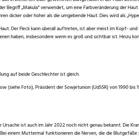
rd der Begriff „Makula“ verwendet, um eine Farbveränderung der Ha
hren dicker oder höher als die umgebende Haut. Dies wird als „Hype
aut. Der Fleck kann überall auftreten, ist aber meist im Kopf- und
enen haben, insbesondere wenn es groß und sichtbar ist. Hinzu ko
lung auf beide Geschlechter ist gleich.
w (siehe Foto), Präsident der Sowjetunion (UdSSR) von 1990 bis 19
e Ursache ist auch im Jahr 2022 noch nicht genau bekannt. Die Kran
i einem Muttermal funktionieren die Nerven, die die Blutgefäße ste