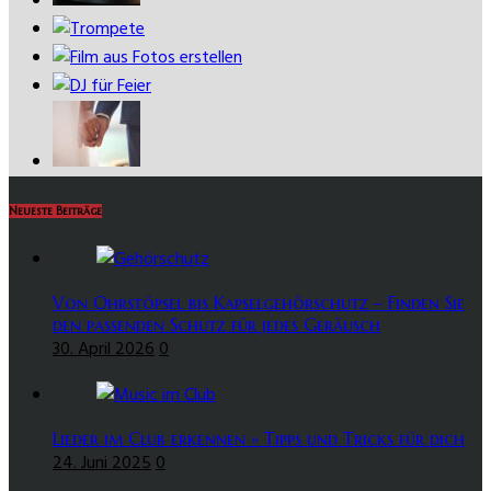
Neueste Beiträge
Von Ohrstöpsel bis Kapselgehörschutz – Finden Sie
den passenden Schutz für jedes Geräusch
30. April 2026
0
Lieder im Club erkennen » Tipps und Tricks für dich
24. Juni 2025
0