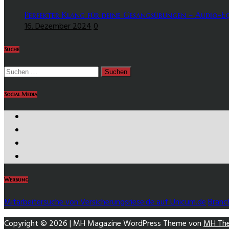
Perfekter Klang für deine Gesangsübungen – Audio-E
16. Dezember 2024
0
Suche
Suchen
nach:
Social Media
https://www.facebook.com/
https://twitter.com/
https://www.instagram.com/
https://www.youtube.com/
Werbung
Mitarbeitersuche von Versicherungsriese.de auf Unicum.de
Branc
Copyright © 2026 | MH Magazine WordPress Theme von
MH Th