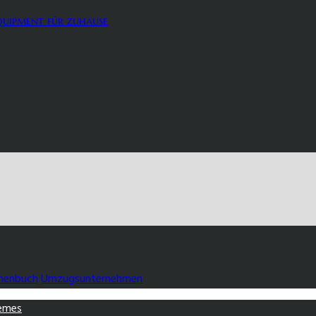
quipment für zuhause
henbuch
Umzugsunternehmen
emes