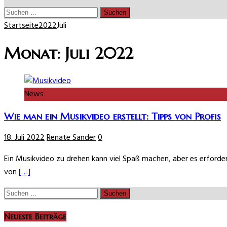
Suchen
nach:
Startseite
2022
Juli
Monat:
Juli 2022
News
Wie man ein Musikvideo erstellt: Tipps von Profis
18. Juli 2022
Renate Sander
0
Ein Musikvideo zu drehen kann viel Spaß machen, aber es erforder
von
[…]
Suchen
nach:
Neueste Beiträge