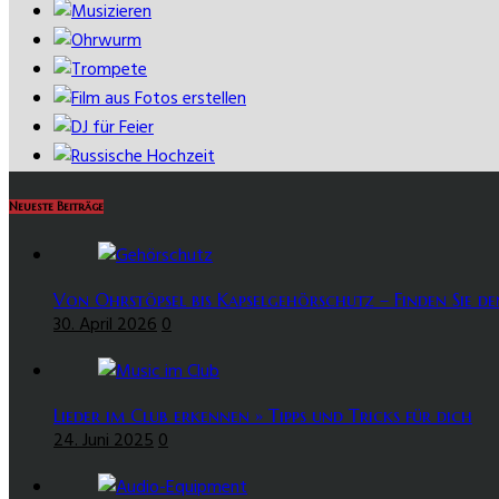
Neueste Beiträge
Von Ohrstöpsel bis Kapselgehörschutz – Finden Sie de
30. April 2026
0
Lieder im Club erkennen » Tipps und Tricks für dich
24. Juni 2025
0