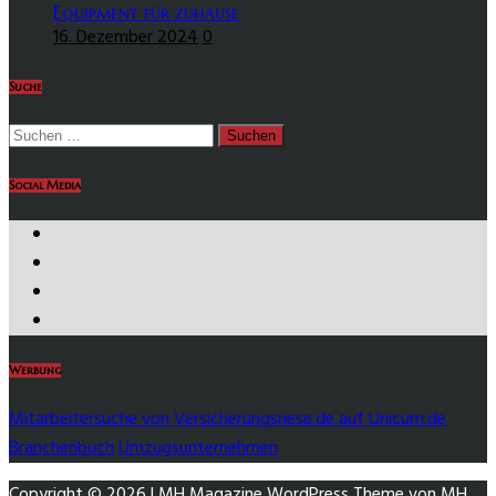
Equipment für zuhause
16. Dezember 2024
0
Suche
Suchen
nach:
Social Media
https://www.facebook.com/
https://twitter.com/
https://www.instagram.com/
https://www.youtube.com/
Werbung
Mitarbeitersuche von Versicherungsriese.de auf Unicum.de
Branchenbuch
Umzugsunternehmen
Copyright © 2026 | MH Magazine WordPress Theme von
MH