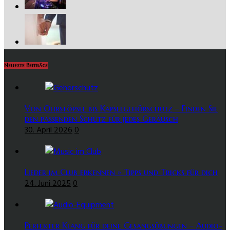
Neueste Beiträge
Von Ohrstöpsel bis Kapselgehörschutz – Finden Sie
den passenden Schutz für jedes Geräusch
30. April 2026
0
Lieder im Club erkennen » Tipps und Tricks für dich
24. Juni 2025
0
Perfekter Klang für deine Gesangsübungen – Audio-