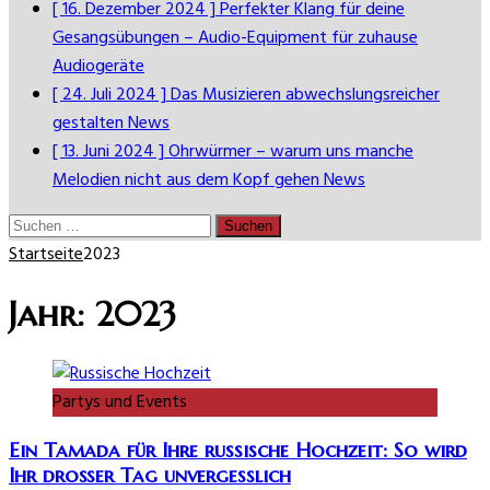
[ 16. Dezember 2024 ]
Perfekter Klang für deine
Gesangsübungen – Audio-Equipment für zuhause
Audiogeräte
[ 24. Juli 2024 ]
Das Musizieren abwechslungsreicher
gestalten
News
[ 13. Juni 2024 ]
Ohrwürmer – warum uns manche
Melodien nicht aus dem Kopf gehen
News
Suchen
nach:
Startseite
2023
Jahr:
2023
Partys und Events
Ein Tamada für Ihre russische Hochzeit: So wird
Ihr droßer Tag unvergesslich