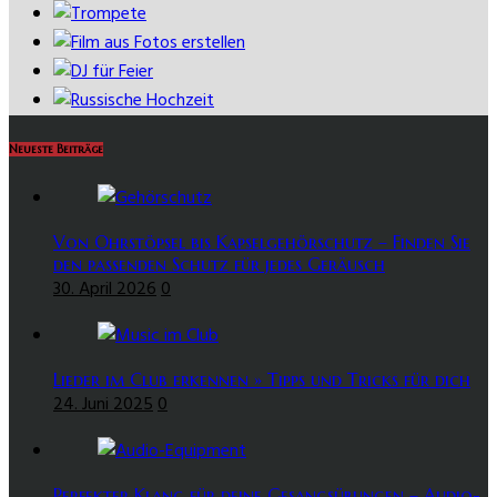
Neueste Beiträge
Von Ohrstöpsel bis Kapselgehörschutz – Finden Sie
den passenden Schutz für jedes Geräusch
30. April 2026
0
Lieder im Club erkennen » Tipps und Tricks für dich
24. Juni 2025
0
Perfekter Klang für deine Gesangsübungen – Audio-