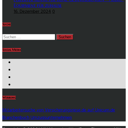
Equipment für zuhause
16. Dezember 2024
0
Suche
Suchen
nach:
Social Media
https://www.facebook.com/
https://twitter.com/
https://www.instagram.com/
https://www.youtube.com/
Werbung
Mitarbeitersuche von Versicherungsriese.de auf Unicum.de
Branchenbuch
Umzugsunternehmen