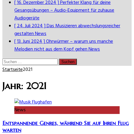
[ 16. Dezember 2024 ]
Perfekter Klang für deine
Gesangsübungen – Audio-Equipment für zuhause
Audiogeräte
[ 24. Juli 2024 ]
Das Musizieren abwechslungsreicher
gestalten
News
[ 13. Juni 2024 ]
Ohrwürmer – warum uns manche
Melodien nicht aus dem Kopf gehen
News
Suchen
nach:
Startseite
2021
Jahr:
2021
News
Entspannende Genres, während Sie auf Ihren Flug
warten